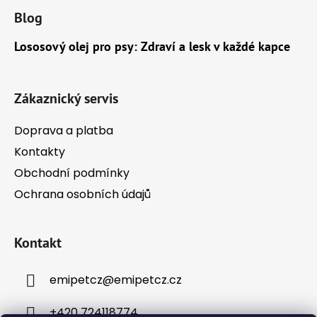
á
Blog
p
a
Lososový olej pro psy: Zdraví a lesk v každé kapce
t
í
Zákaznický servis
Doprava a platba
Kontakty
Obchodní podmínky
Ochrana osobních údajů
Kontakt
emipetcz
@
emipetcz.cz
+420 724118774