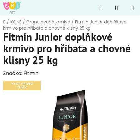
Přejít
Hledat
NÁKUP
na
obsah
KOŠÍK
Domů
/
KONĚ
/
Granulovaná krmiva
/
Fitmin Junior doplňkové
krmivo pro hříbata a chovné klisny 25 kg
Fitmin Junior doplňkové
krmivo pro hříbata a chovné
klisny 25 kg
Značka:
Fitmin
POUZE OSOBNÍ
ODBĚR