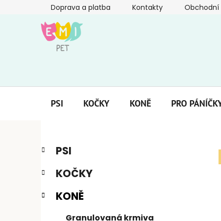
Přejít
Doprava a platba
Kontakty
Obchodní
na
obsah
PSI
KOČKY
KONĚ
PRO PÁNÍČK
P
K
Přeskočit
PSI
a
kategorie
o
t
s
KOČKY
e
t
g
r
KONĚ
o
a
r
Granulovaná krmiva
i