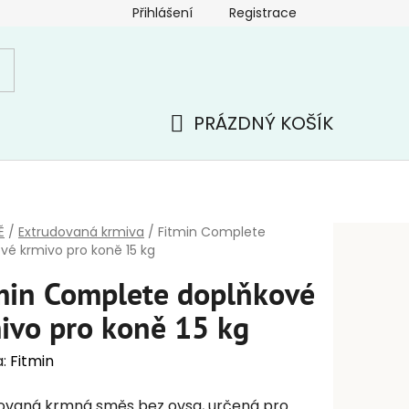
Přihlášení
Registrace
PRÁZDNÝ KOŠÍK
NÁKUPNÍ
KOŠÍK
Ě
/
Extrudovaná krmiva
/
Fitmin Complete
vé krmivo pro koně 15 kg
min Complete doplňkové
ivo pro koně 15 kg
a:
Fitmin
ovaná krmná směs bez ovsa, určená pro