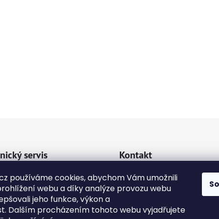
nický servis
Kontakt
va a platba
cz používáme cookies, abychom Vám umožnili
emipetcz
@
emipetc
S
rohlížení webu a díky analýze provozu webu
kty
epšovali jeho funkce, výkon a
+420 724118774
dní podmínky
st. Dalším procházením tohoto webu vyjadřujete