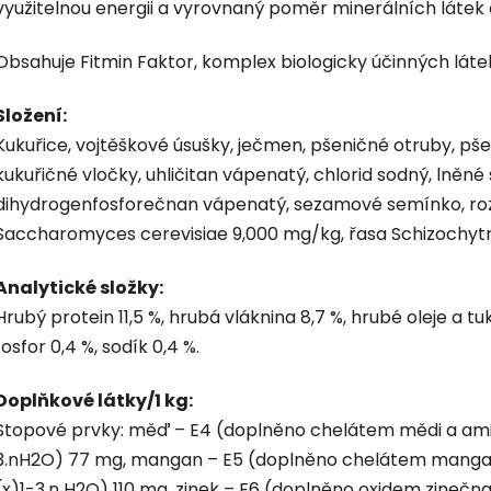
využitelnou energii a vyrovnaný poměr minerálních látek 
Obsahuje Fitmin Faktor, komplex biologicky účinných láte
Složení:
Kukuřice, vojtěškové úsušky, ječmen, pšeničné otruby, pšeni
kukuřičné vločky, uhličitan vápenatý, chlorid sodný, lněn
dihydrogenfosforečnan vápenatý, sezamové semínko, roz
Saccharomyces cerevisiae 9,000 mg/kg, řasa Schizochytr
Analytické složky:
Hrubý protein 11,5 %, hrubá vláknina 8,7 %, hrubé oleje a tu
fosfor 0,4 %, sodík 0,4 %.
Doplňkové látky/1 kg:
Stopové prvky: měď – E4 (doplněno chelátem mědi a ami
3.nH2O) 77 mg, mangan – E5 (doplněno chelátem manga
(x)1-3.n H2O) 110 mg, zinek – E6 (doplněno oxidem zinečn