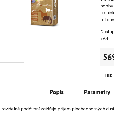
hobby 
trénink
rekonv
Dostu
Kód:
56
Měrná
Tisk
Popis
Parametry
Pravidelné podávání zajišťuje příjem plnohodnotných dusí