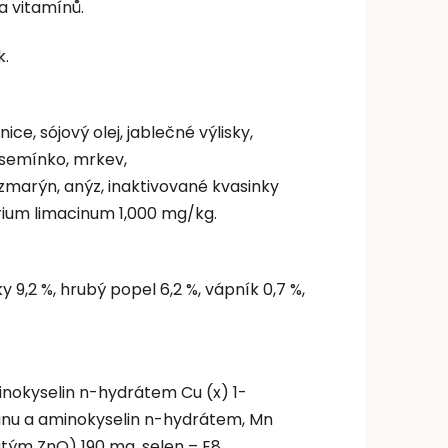
a vitamínů.
k.
ce, sójový olej, jablečné výlisky,
é semínko, mrkev,
marýn, anýz, inaktivované kvasinky
ium limacinum 1,000 mg/kg.
ky 9,2 %, hrubý popel 6,2 %, vápník 0,7 %,
nokyselin n-hydrátem Cu (x) 1-
nu a aminokyselin n-hydrátem, Mn
atým ZnO) 190 mg, selen – E8