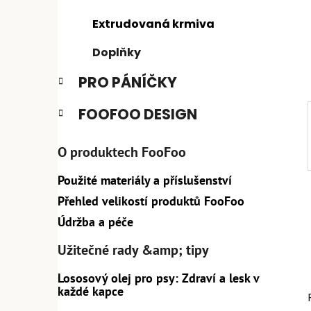
n
e
n
Extrudovaná krmiva
í
Doplňky
p
a
PRO PÁNÍČKY
n
e
FOOFOO DESIGN
l
O produktech FooFoo
Použité materiály a příslušenství
Přehled velikostí produktů FooFoo
Údržba a péče
Užitečné rady &amp; tipy
Lososový olej pro psy: Zdraví a lesk v
každé kapce