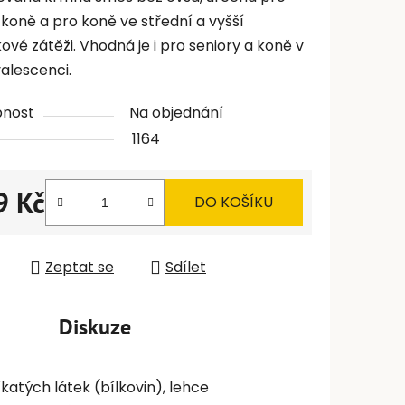
koně a pro koně ve střední a vyšší
ové zátěži. Vhodná je i pro seniory a koně v
alescenci.
pnost
Na objednání
1164
9 Kč
DO KOŠÍKU
 cena:
Zeptat se
Sdílet
Diskuze
katých látek (bílkovin), lehce