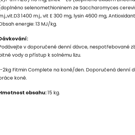
(doplněno selenomethioninem ze Saccharomyces cerevisia
m.j.,vit.D3 1400 m.j., vit E 300 mg, lysin 4600 mg, Antioxida
Obsah energie: 13 MJ/kg.
Dávkování:
Podávejte v doporučené denní dávce, nespotřebované zby
pitné vody a přístup k solnému lizu.
1-2kg Fitmin Complete na koně/den. Doporučená denní dáv
práce koně.
Hmotnost obsahu:
15 kg.