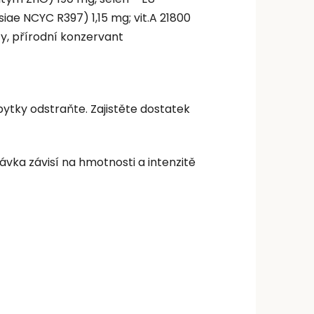
e NCYC R397) 1,15 mg; vit.A 21800
nty, přírodní konzervant
tky odstraňte. Zajistěte dostatek
ka závisí na hmotnosti a intenzitě