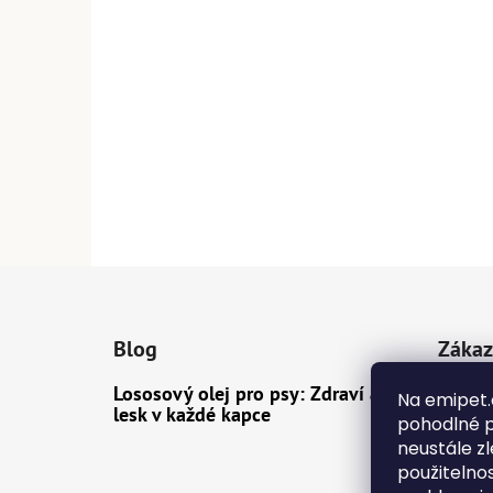
Z
á
Blog
Zákaz
p
a
Lososový olej pro psy: Zdraví a
Dopra
Na emipet.
t
lesk v každé kapce
pohodlné p
Konta
í
neustále zl
Obcho
použitelno