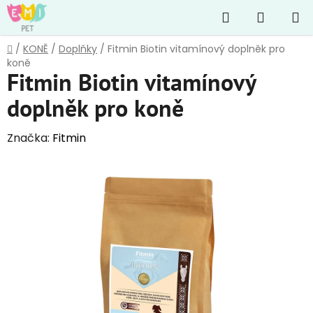
Přejít
Hledat
NÁKUP
na
obsah
KOŠÍK
Domů
/
KONĚ
/
Doplňky
/
Fitmin Biotin vitamínový doplněk pro
koně
Fitmin Biotin vitamínový
doplněk pro koně
Značka:
Fitmin