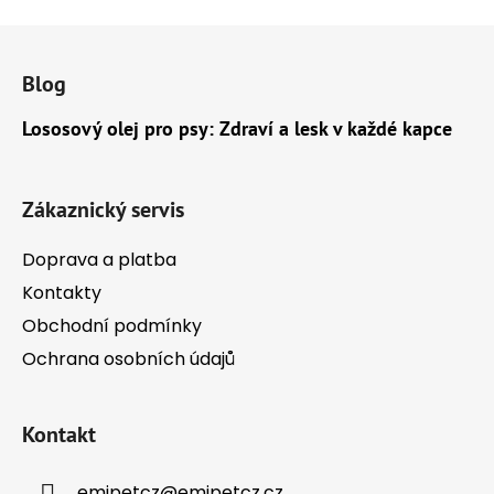
Z
á
Blog
p
a
Lososový olej pro psy: Zdraví a lesk v každé kapce
t
í
Zákaznický servis
Doprava a platba
Kontakty
Obchodní podmínky
Ochrana osobních údajů
Kontakt
emipetcz
@
emipetcz.cz