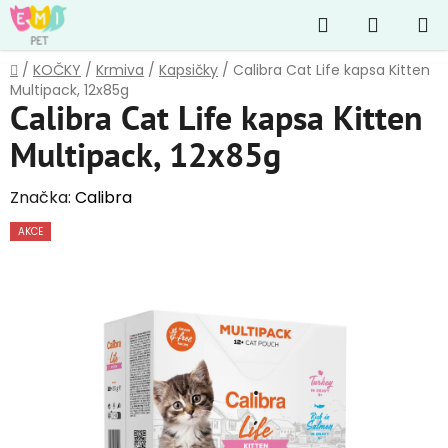
Přejít
Hledat
NÁKUP
na
obsah
KOŠÍK
Domů
/
KOČKY
/
Krmiva
/
Kapsičky
/
Calibra Cat Life kapsa Kitten
Multipack, 12x85g
Calibra Cat Life kapsa Kitten
Multipack, 12x85g
Značka:
Calibra
AKCE