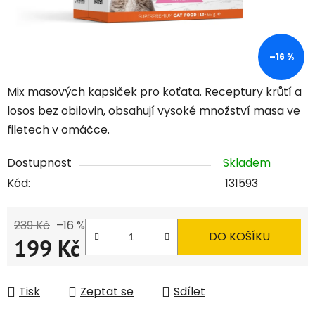
–16 %
Mix masových kapsiček pro koťata. Receptury krůtí a
losos bez obilovin, obsahují vysoké množství masa ve
filetech v omáčce.
Dostupnost
Skladem
Kód:
131593
239 Kč
–16 %
DO KOŠÍKU
199 Kč
Měrná cena:
Tisk
Zeptat se
Sdílet