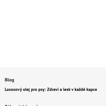
Z
á
Blog
p
a
Lososový olej pro psy: Zdraví a lesk v každé kapce
t
í