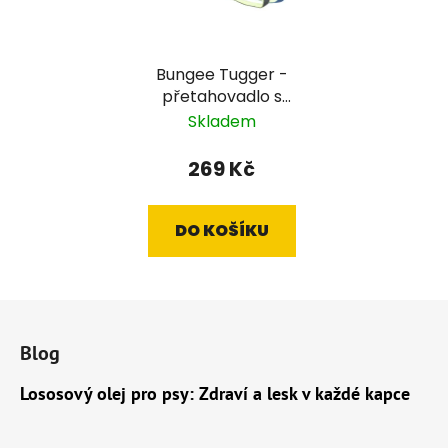
Bungee Tugger -
přetahovadlo s
míčkem
Skladem
269 Kč
DO KOŠÍKU
Z
á
Blog
p
a
Lososový olej pro psy: Zdraví a lesk v každé kapce
t
í