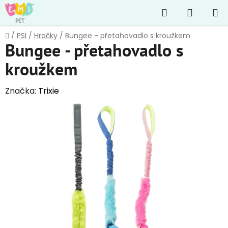
Přejít
Hledat
NÁKUP
na
obsah
KOŠÍK
Domů
/
PSI
/
Hračky
/
Bungee - přetahovadlo s kroužkem
Bungee - přetahovadlo s
kroužkem
Značka:
Trixie