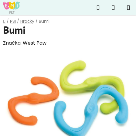
Přejít
Hledat
NÁKUP
na
obsah
KOŠÍK
Domů
/
PSI
/
Hračky
/
Bumi
Bumi
Značka:
West Paw