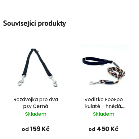
Související produkty
Rozdvojka pro dva
Vodítko FooFoo
psy Černá
kulaté - hnědá,
béžová, černá
Skladem
Skladem
159 Kč
450 Kč
od
od