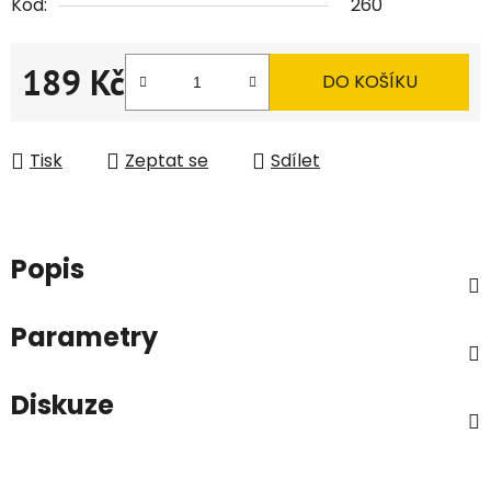
Kód:
260
189 Kč
DO KOŠÍKU
Měrná cena:
Tisk
Zeptat se
Sdílet
Popis
Parametry
Diskuze