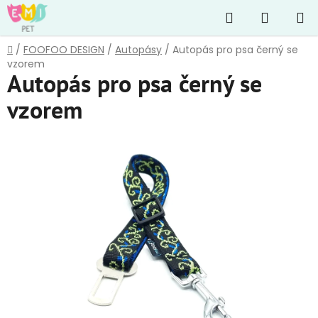
Přejít
Hledat
NÁKUP
na
obsah
KOŠÍK
Domů
/
FOOFOO DESIGN
/
Autopásy
/
Autopás pro psa černý se
vzorem
Autopás pro psa černý se
vzorem