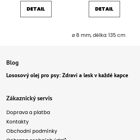
DETAIL
DETAIL
ø 8 mm, délka: 135 cm
Z
á
Blog
p
a
Lososový olej pro psy: Zdraví a lesk v každé kapce
t
í
Zákaznický servis
Doprava a platba
Kontakty
Obchodní podmínky