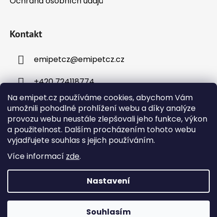
Ochrana osobních údajů
Kontakt
emipetcz
@
emipetcz.cz
+420 724118774
Na emipet.cz používáme cookies, abychom Vám
umožnili pohodlné prohlížení webu a díky analýze
provozu webu neustále zlepšovali jeho funkce, výkon
a použitelnost. Dalším procházením tohoto webu
vyjadřujete souhlas s jejich používáním.
Instagram
Více informací
zde
.
Nastavení
Vytvořil Shoptet
Objednávky přijaté v pracovní dny do 12:00 budou
Copyright 2026
Emipet – chovatelské potřeby
odeslány následující pracovní den, pokud je zboží
Souhlasím
Čáslav
. Všechna práva vyhrazena.
Upravit